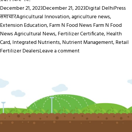
Posted
Author
Ca
December 21, 2023
December 21, 2023
Digital DelhiPress
on
Tags
समाचार
Agricultural Innovation
,
agriculture news
,
Extension Education
,
Farm N Food News Farm N Food
News Agricultural News
,
Fertilizer Certificate
,
Health
Card
,
Integrated Nutrients
,
Nutrient Management
,
Retail
on
Fertilizer Dealers
Leave a comment
खुदरा
उर्वरक
विक्रेता
किसानों
के
हित
का
ध्यान
रखें