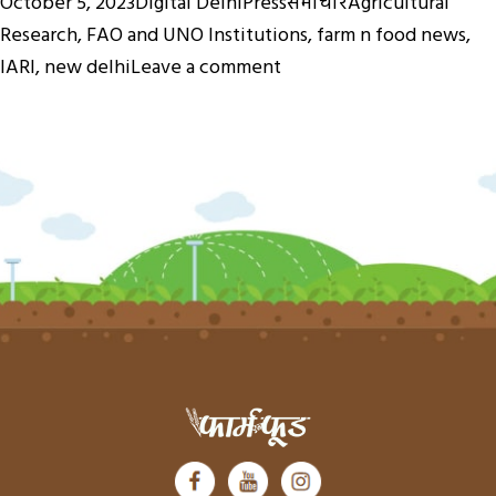
Posted
Author
Categories
Tags
October 5, 2023
Digital DelhiPress
समाचार
Agricultural
on
Research
,
FAO and UNO Institutions
,
farm n food news
,
on
IARI
,
new delhi
Leave a comment
बीएयू
में
26वीं
शोध
अनुसंधान
परिषद
का
आरंभ