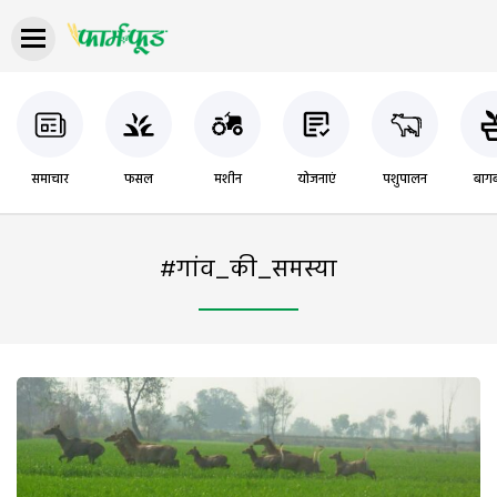
समाचार
फसल
मशीन
योजनाएं
पशुपालन
बागब
#गांव_की_समस्या