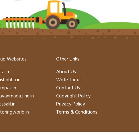
up Websites
Other Links
ta.in
About Us
hshobha.in
Write for us
mpak.in
Contact Us
avanmagazine.in
Copyright Policy
ssalil.in
Privacy Policy
oringworld.in
Terms & Conditions