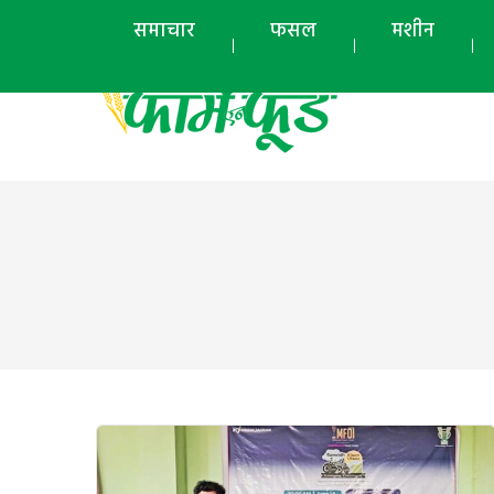
समाचार
फसल
मशीन