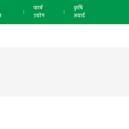
ई-मैगज़ीन
फार्म
कृषि
न
उद्योग
अवार्ड