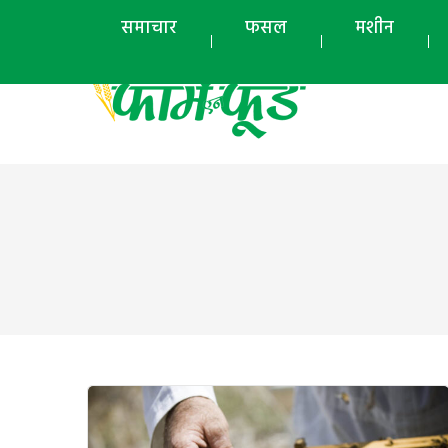
समाचार
फसल
मशीन