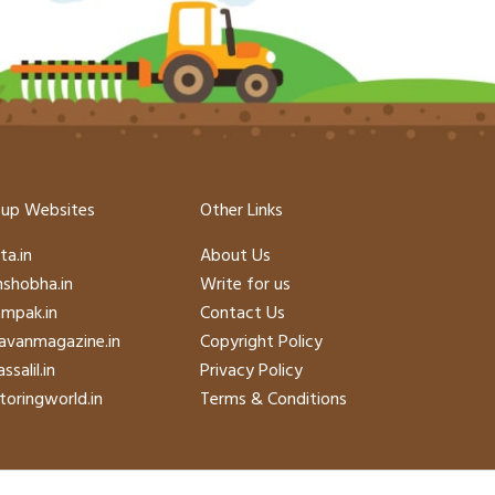
up Websites
Other Links
ta.in
About Us
hshobha.in
Write for us
mpak.in
Contact Us
avanmagazine.in
Copyright Policy
ssalil.in
Privacy Policy
oringworld.in
Terms & Conditions