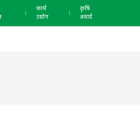
ई-मैगज़ीन
फार्म
कृषि
न
उद्योग
अवार्ड