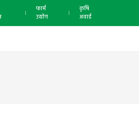
ई-मैगज़ीन
फार्म
कृषि
न
उद्योग
अवार्ड