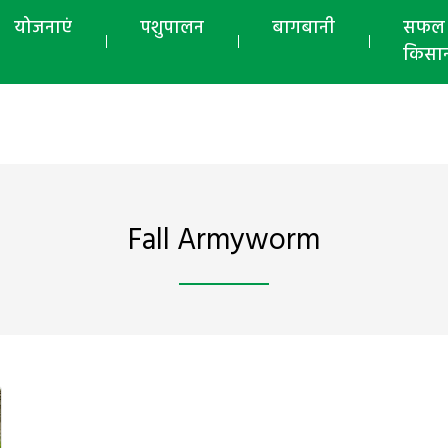
योजनाएं
पशुपालन
बागबानी
सफल
किसा
Fall Armyworm