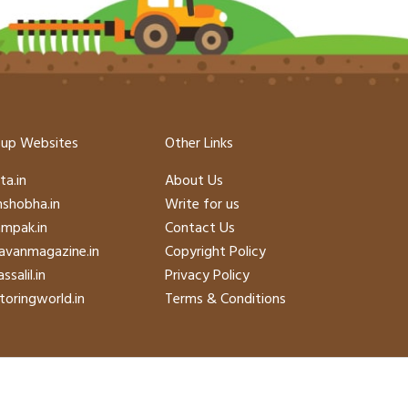
up Websites
Other Links
ta.in
About Us
hshobha.in
Write for us
mpak.in
Contact Us
avanmagazine.in
Copyright Policy
ssalil.in
Privacy Policy
oringworld.in
Terms & Conditions