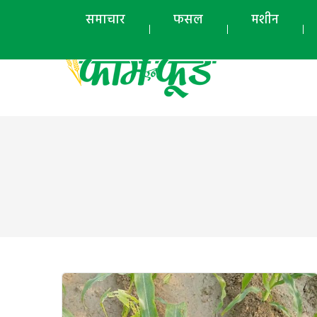
समाचार
फसल
मशीन