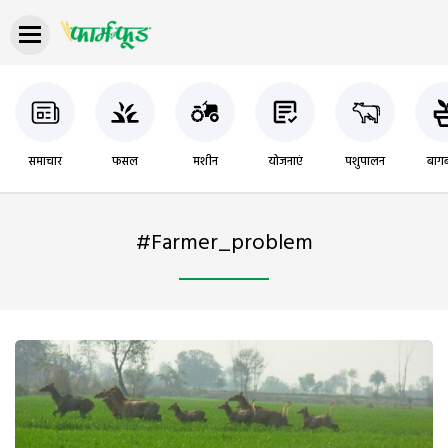
समाचार
फसल
मशीन
योजनाएं
पशुपालन
बागब
#farmer_problem