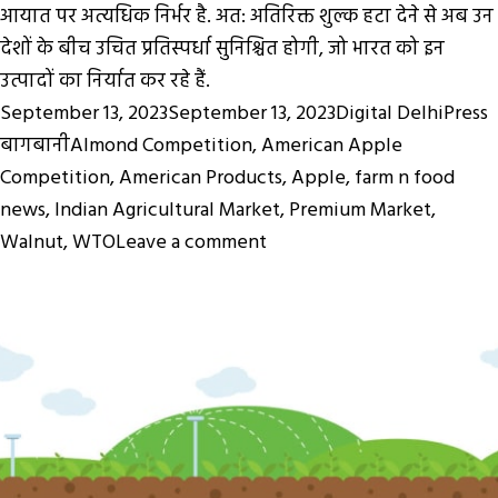
आयात पर अत्यधिक निर्भर है. अत: अतिरिक्त शुल्क हटा देने से अब उन
देशों के बीच उचित प्रतिस्पर्धा सुनिश्चित होगी, जो भारत को इन
उत्पादों का निर्यात कर रहे हैं.
Posted
Author
C
September 13, 2023
September 13, 2023
Digital DelhiPress
on
Tags
बागबानी
Almond Competition
,
American Apple
Competition
,
American Products
,
Apple
,
farm n food
news
,
Indian Agricultural Market
,
Premium Market
,
on
Walnut
,
WTO
Leave a comment
अमेरिकी
सेब
सभी
देशों
की
तरह
ही