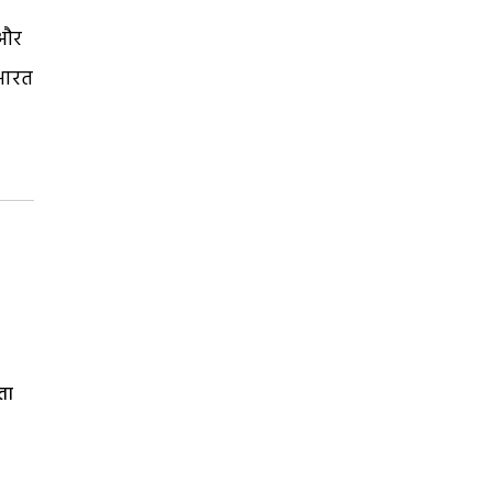
 और
 भारत
ता