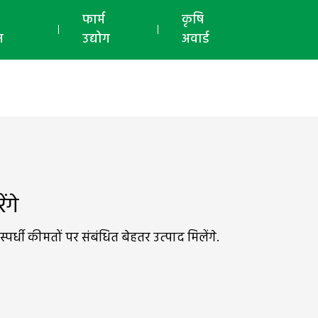
ई-मैगज़ीन
फार्म
कृषि
न
उद्योग
अवार्ड
ंगे
पर्धी कीमतों पर संबंधित बेहतर उत्‍पाद मिलेंगे.