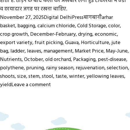
होता है. तोड़ने के बाद फलों को अखबार लगी हुई टोकरियों में ठंडी
व छायादार जगह पर रखना चाहिए.
Posted
Author
Categories
Tags
November 27, 2025
Digital DelhiPress
बागबानी
arhar
on
basket
,
bagging
,
calcium chloride
,
Cold Storage
,
color
,
crop growth
,
December‑February
,
drying
,
economic
,
export variety
,
fruit picking
,
Guava
,
Horticulture
,
jute
bag
,
ladder
,
leaves
,
management
,
Market Price
,
May‑June
,
Nutrients
,
October
,
old orchard
,
Packaging
,
pest‑disease
,
polythene
,
pruning
,
rainy season
,
rejuvenation
,
selection
,
shoots
,
size
,
stem
,
stool
,
taste
,
winter
,
yellowing leaves
,
on
yield
Leave a comment
Guava
Farming
:
पुराने
अमरूद