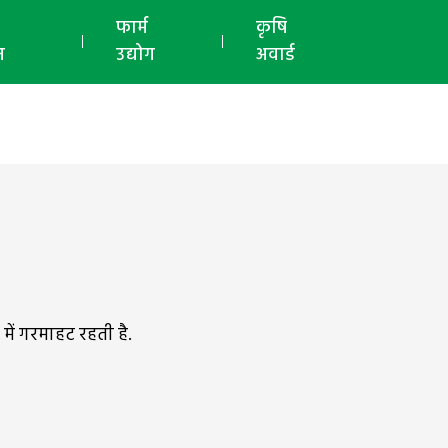
ई-मैगज़ीन
फार्म
कृषि
न
उद्योग
अवार्ड
में गरमाहट रहती है.