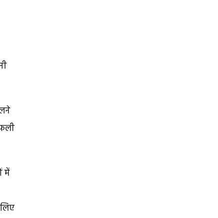
ेनी
लने
ंगफली
 में
े लिए