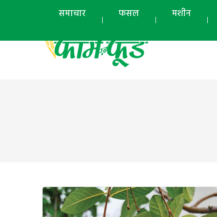
समाचार
फसल
मशीन