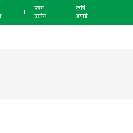
ई-मैगज़ीन
फार्म
कृषि
न
उद्योग
अवार्ड