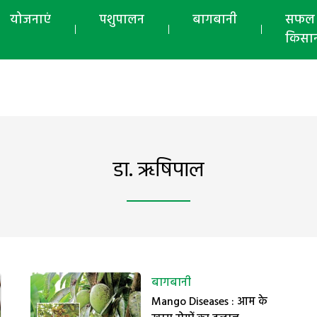
योजनाएं
पशुपालन
बागबानी
सफल
किसा
डा. ऋषिपाल
बागबानी
Mango Diseases : आम के