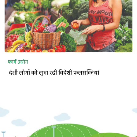
फार्म उद्योग
देशी लोगों को लुभा रही विदेशी फलसब्जियां