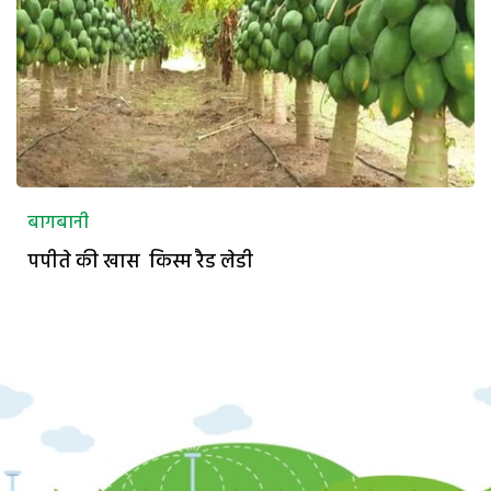
बागबानी
पपीते की खास किस्म रैड लेडी