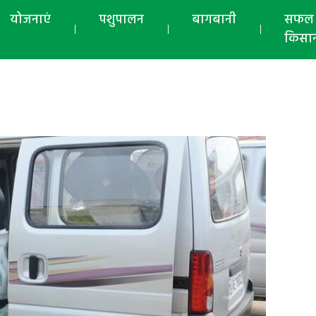
योजनाएं
पशुपालन
बागबानी
सफल
किसा