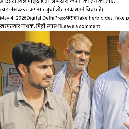
जीएसटी बिल मौजूद है तो जिम्मेदारी कंपनी की तय की जाए.
(यह लेखक का अपना तजुर्बा और उनके अपने विचार हैं)
Posted
Author
Categories
Tags
May 4, 2026
Digital DelhiPress
फसल
fake herbicides
,
fake p
on
on
खरपतवार नाशक
,
मिट्टी स्वास्थ्य
Leave a comment
Fake
Pesticides
:
किसानों
से
खिलवाड़,
नकली
कीटनाशकों
का
बढ़ता
बाजार