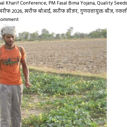
al Kharif Conference
,
PM Fasal Bima Yojana
,
Quality Seed
खरीफ 2026
,
खरीफ बोआई
,
खरीफ सीजन
,
गुणवत्तायुक्त बीज
,
नकली
on
 comment
Kharif
2026:
खरीफ
2026
के
लिए
नहीं
है
बीज
की
कमी