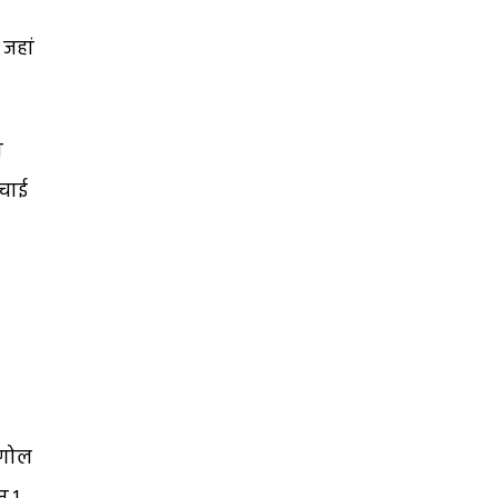
 जहां
न
ंचाई
ह गोल