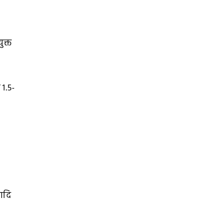
ुक्त
 1.5-
 आदि