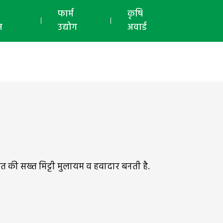
ई-मैगज़ीन
फार्म
कृषि
न
उद्योग
अवार्ड
 खेत की सख्त मिट्टी मुलायम व हवादार बनती है.