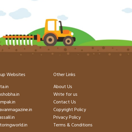
up Websites
Other Links
ta.in
About Us
hshobha.in
Write for us
mpak.in
Contact Us
avanmagazine.in
Copyright Policy
ssalil.in
Privacy Policy
oringworld.in
Terms & Conditions