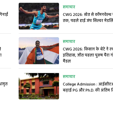
समाचार
गिनाईं
CWG 2026: खेत से कॉमनवेल्थ ग
तक, पहले हाई जंप सिल्वर मेडलि
समाचार
ो
CWG 2026: किसान के बेटे ने र
ा
इतिहास, जीत पहला पुरुष पैरा ग
मैडल
समाचार
ामृत
College Admission : आईसीएआ
बढ़ाई PG और Ph.D. की अंतिम 