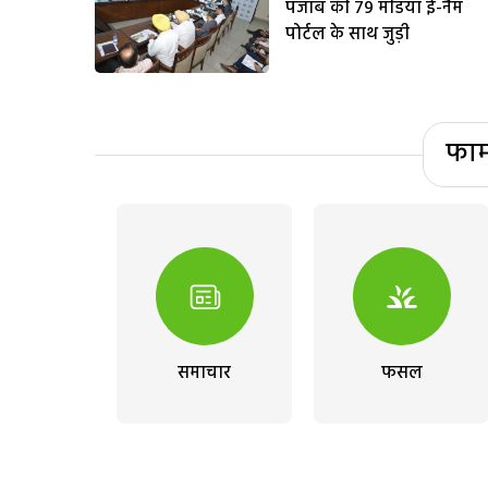
पंजाब की 79 मंडियां ई-नैम
पोर्टल के साथ जुड़ी
फार
समाचार
फसल