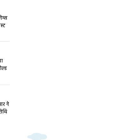
ेम्स
स्ट
चा
ोल्ड
र ने
तिथि