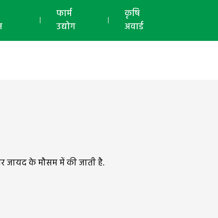
ई-मैगज़ीन
फार्म
कृषि
न
उद्योग
अवार्ड
जायद के मौसम में की जाती है.