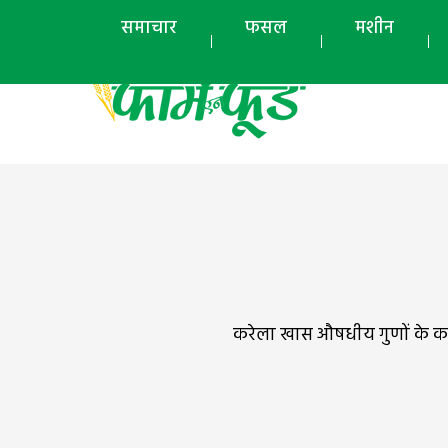
समाचार
फसल
मशीन
करेला खास औषधीय गुणों के का