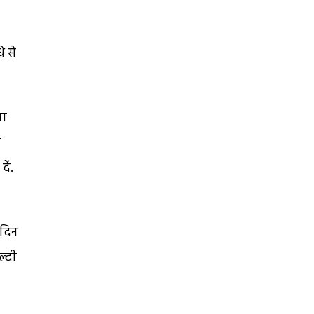
े से
ना
ि
ें.
 दिन
ल्दी