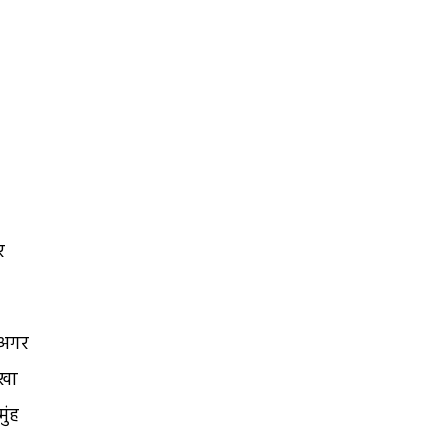
र
. अगर
ुखा
ुंह