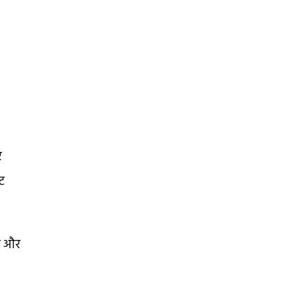
र
नट
़े और