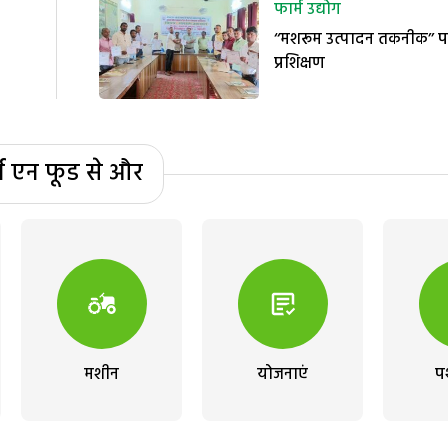
फार्म उद्योग
‘‘मशरूम उत्पादन तकनीक’’ प
प्रशिक्षण
्म एन फूड से और
मशीन
योजनाएं
प