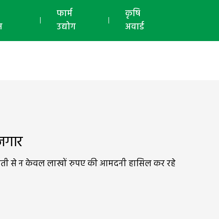
ई-मैगज़ीन
फार्म
कृषि
न
उद्योग
अवार्ड
जगार
वे खेती से न केवल लाखों रुपए की आमदनी हासिल कर रहे