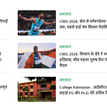
समाचार
गिनाईं
CWG 2026: खेत से कॉमनवेल्थ ग
तक, पहले हाई जंप सिल्वर मेडलि
समाचार
ो
CWG 2026: किसान के बेटे ने र
ा
इतिहास, जीत पहला पुरुष पैरा ग
मैडल
समाचार
ामृत
College Admission : आईसीएआ
बढ़ाई PG और Ph.D. की अंतिम 