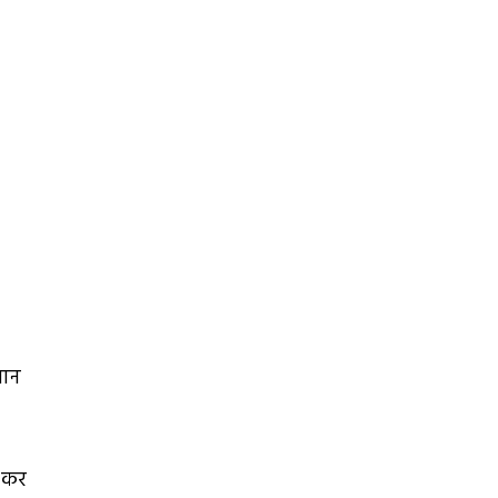
धान
त कर