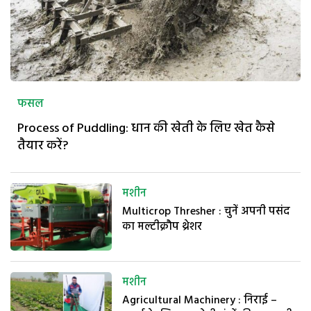
फसल
Process of Puddling: धान की खेती के लिए खेत कैसे
तैयार करें?
मशीन
Multicrop Thresher : चुनें अपनी पसंद
का मल्टीक्रौप थ्रेशर
मशीन
Agricultural Machinery : निराई –