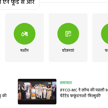
्म एन फूड से और
मशीन
योजनाएं
प
समाचार
IFFCO-MC ने लॉन्च की पहली 9
ु की
पेटेंटेड फफूंदनाशी ‘मित्सुकी’