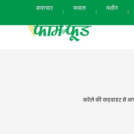
समाचार
फसल
मशीन
करेले की कड़वाहट से आप