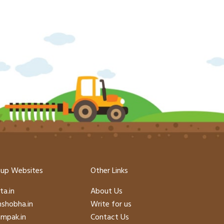
up Websites
Other Links
ta.in
About Us
hshobha.in
Write for us
mpak.in
Contact Us