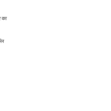
गर का
मिन