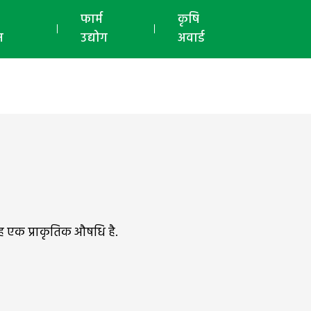
ई-मैगज़ीन
फार्म
कृषि
न
उद्योग
अवार्ड
ह एक प्राकृतिक औषधि है.