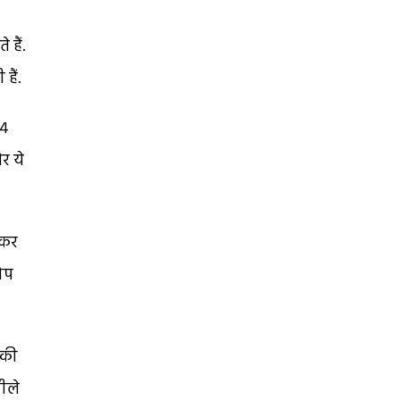
 हैं.
हैं.
44
र ये
 कर
कोप
 की
पीले