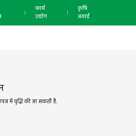
ई-मैगज़ीन
फार्म
कृषि
न
उद्योग
अवार्ड
धन
 में वृद्धि की जा सकती है.