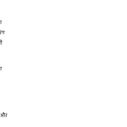
ा
रंग
बी
ां
ै और