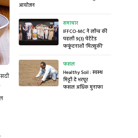
आयोजन
समाचार
IFFCO-MC ने लॉन्च की
पहली 9(3) पेटेंटेड
फफूंदनाशी ‘मित्सुकी’
फसल
Healthy Soil : स्वस्थ
फीसदी
मिट्टी दे भरपूर
ी
फसल अधिक मुनाफा
ौल