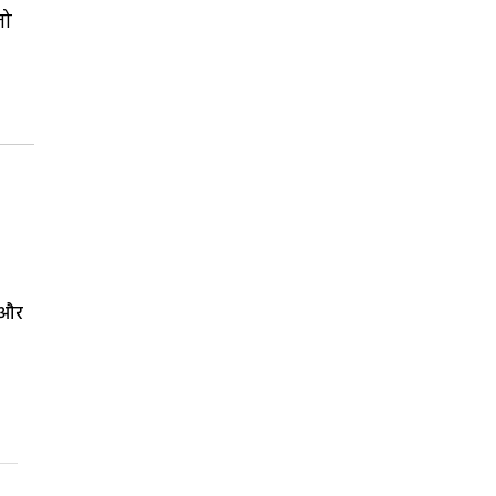
जो
ा और