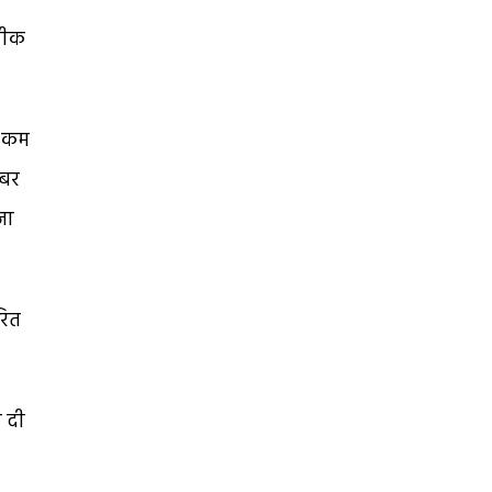
े
 ठीक
ट कम
इबर
जा
रित
ा दी