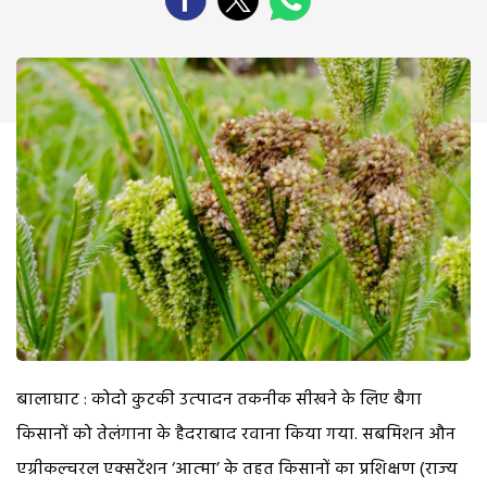
बालाघाट : कोदो कुटकी उत्‍पादन तकनीक सीखने के लिए बैगा
किसानों को तेलंगाना के हैदराबाद रवाना किया गया. सबमिशन औन
एग्रीकल्‍चरल एक्‍सटेंशन ‘आत्‍मा’ के तहत किसानों का प्रशिक्षण (राज्‍य