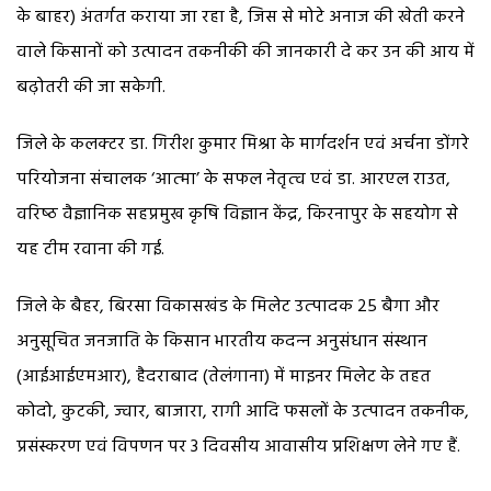
के बाहर) अंतर्गत कराया जा रहा है, जिस से मोटे अनाज की खेती करने
वाले किसानों को उत्पादन तकनीकी की जानकारी दे कर उन की आय में
बढ़ोतरी की जा सकेगी.
जिले के कलक्‍टर डा. गिरीश कुमार मिश्रा के मार्गदर्शन एवं अर्चना डोंगरे
परियोजना संचालक ‘आत्‍मा’ के सफल नेतृत्‍व एवं डा. आरएल राउत,
वरिष्‍ठ वैज्ञानिक सहप्रमुख कृषि विज्ञान केंद्र, किरनापुर के सहयोग से
यह टीम रवाना की गई.
जिले के बैहर, बिरसा विकासखंड के मिलेट उत्‍पादक 25 बैगा और
अनुसूचित जनजाति के किसान भारतीय कदन्‍न अनुसंधान संस्‍थान
(आईआईएमआर), हैदराबाद (तेलंगाना) में माइनर मिलेट के तहत
कोदो, कुटकी, ज्‍वार, बाजारा, रागी आदि फसलों के उत्‍पादन तकनीक,
प्रसंस्‍करण एवं विपणन पर 3 दिवसीय आवासीय प्रशिक्षण लेने गए हैं.