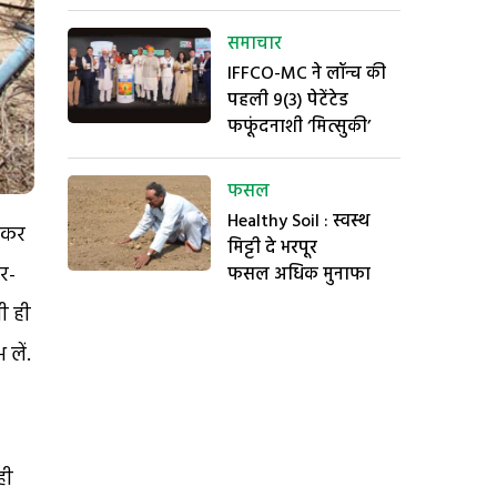
समाचार
IFFCO-MC ने लॉन्च की
पहली 9(3) पेटेंटेड
फफूंदनाशी ‘मित्सुकी’
फसल
Healthy Soil : स्वस्थ
ासकर
मिट्टी दे भरपूर
र-
फसल अधिक मुनाफा
ी ही
लें.
ही