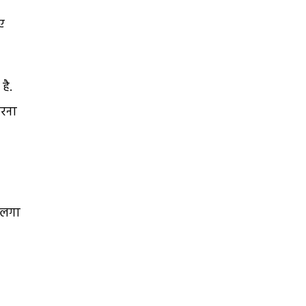
ए
है.
करना
ी लगा