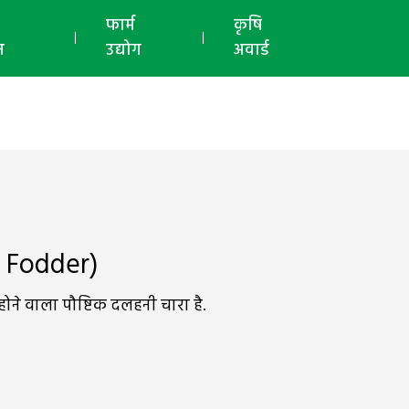
ई-मैगज़ीन
फार्म
कृषि
न
उद्योग
अवार्ड
e Fodder)
ने वाला पौष्टिक दलहनी चारा है.