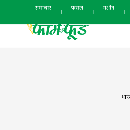
समाचार
फसल
मशीन
भारत