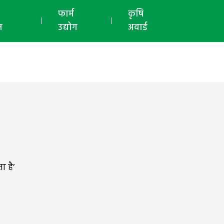
ई-मैगज़ीन
फार्म
कृषि
न
उद्योग
अवार्ड
ा है’