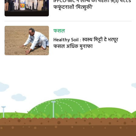
IFFCO-MC ने लॉन्च की पहली 9(3) पेटेंटेड
फफूंदनाशी ‘मित्सुकी’
फसल
Healthy Soil : स्वस्थ मिट्टी दे भरपूर
फसल अधिक मुनाफा